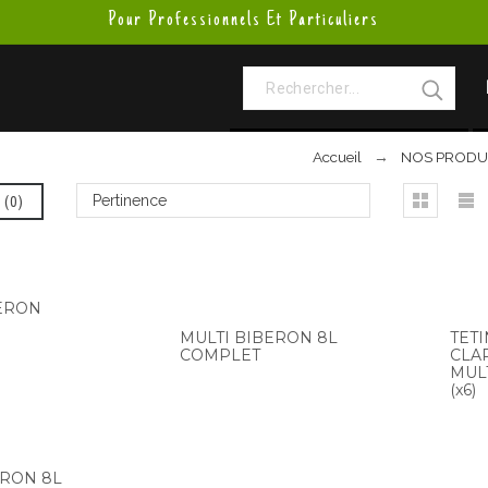
Pour Professionnels Et Particuliers
Accueil
NOS PRODU
(
0
)
Pertinence
BERON
MULTI BIBERON 8L
TETI
COMPLET
CLA
MUL
(x6)
ERON 8L