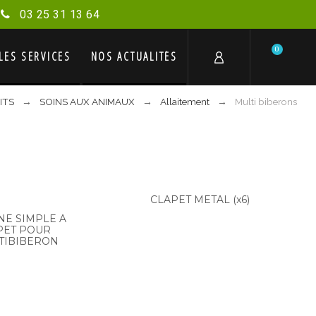
03 25 31 13 64
0
LES SERVICES
NOS ACTUALITÉS
ITS
SOINS AUX ANIMAUX
Allaitement
Multi biberons
CLAPET METAL (x6)
NE SIMPLE A
PET POUR
TIBIBERON