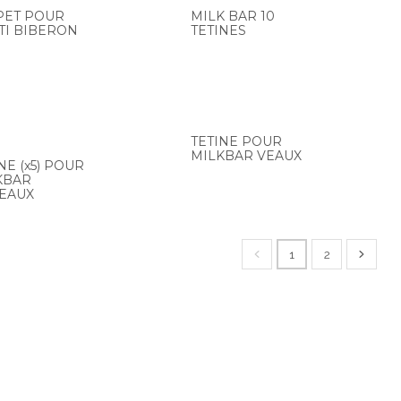
PET POUR
MILK BAR 10
TI BIBERON
TETINES
TETINE POUR
MILKBAR VEAUX
NE (x5) POUR
KBAR
EAUX
1
2