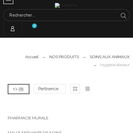
0
Accueil
NOS PRODUITS
SOINS AUX ANIMAUX
Hygiène éleveur
(
0
)
Pertinence
PHARMACIE MURALE
MALLE SERVANTE DE SOINS