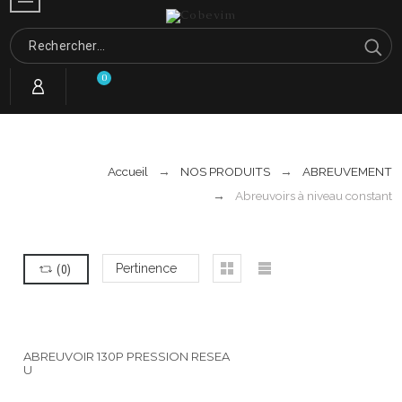
0
Accueil
NOS PRODUITS
ABREUVEMENT
Abreuvoirs à niveau constant
(
0
)
Pertinence
ABREUVOIR 130P PRESSION RESEA
U