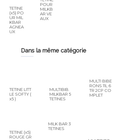
POUR
TETINE
MILKB
(x5) PO
AR VE
UR MIL
AUX
KBAR
AGNEA
UX
dans la même catégorie
MULTI BIBE
RONS 11L 6
TETINE LITT
MULTIBIB.
TR 2CP CO
LE SOFTY (
MILKBAR 5
MPLET
x5 )
TETINES
MILK BAR 3
TETINES
TETINE (x5)
ROUGE GR