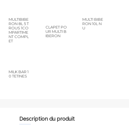
MULTIBIBE
MULTI BIBE
RON 8L 5 T
RON 10L N
CLAPET PO
ROUS 1CO
U
UR MULTI B
MPARTIME
IBERON
NT COMPL
ET
MILK BAR 1
0 TETINES
description du produit