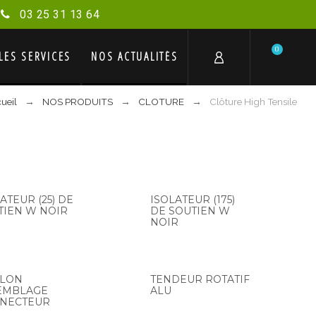
03 25 31 13 64
0
LES SERVICES
NOS ACTUALITÉS
ueil
NOS PRODUITS
CLOTURE
Clôture High Tensile
ATEUR (25) DE
ISOLATEUR (175)
TIEN W NOIR
DE SOUTIEN W
NOIR
LON
TENDEUR ROTATIF
EMBLAGE
ALU
NECTEUR