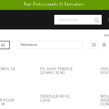
Pour Professionnels Et Particuliers
Acc
(
0
)
Pertinence
ENSIL 1,6
FIL HIGH TENSILE
ISOL
2,5 MM / 25 KG
SOU
DEROULEUR FIL
BOU
R POUR
LISSE
ASS
R W
CON