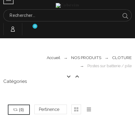
0
Accueil
NOS PRODUITS
CLOTURE
Postes sur batterie / pile


Catégories
(
0
)
Pertinence