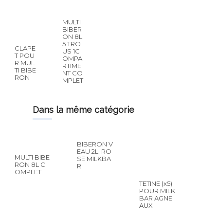
MULTI
BIBER
ON 8L
5 TRO
CLAPE
US 1C
T POU
OMPA
R MUL
RTIME
TI BIBE
NT CO
RON
MPLET
dans la même catégorie
BIBERON V
EAU 2L. RO
MULTI BIBE
SE MILKBA
RON 8L C
R
OMPLET
TETINE (x5)
POUR MILK
BAR AGNE
AUX