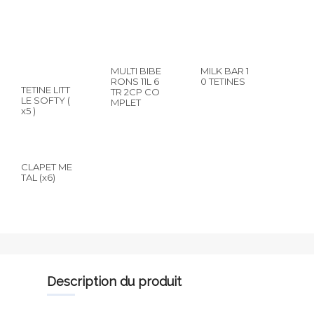
MULTI BIBE
MILK BAR 1
RONS 11L 6
0 TETINES
TETINE LITT
TR 2CP CO
LE SOFTY (
MPLET
x5 )
CLAPET ME
TAL (x6)
description du produit