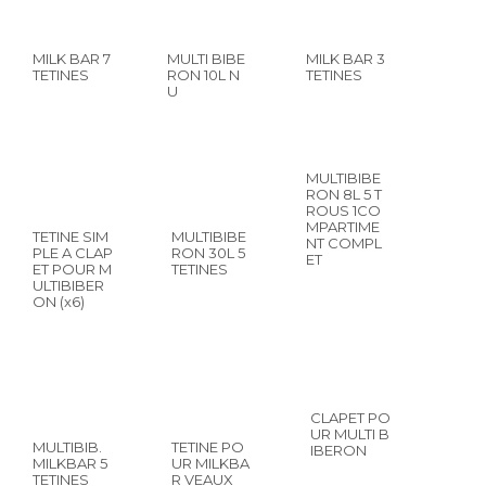
MILK BAR 7
MULTI BIBE
MILK BAR 3
TETINES
RON 10L N
TETINES
U
MULTIBIBE
RON 8L 5 T
ROUS 1CO
MPARTIME
TETINE SIM
MULTIBIBE
NT COMPL
PLE A CLAP
RON 30L 5
ET
ET POUR M
TETINES
ULTIBIBER
ON (x6)
CLAPET PO
UR MULTI B
MULTIBIB.
TETINE PO
IBERON
MILKBAR 5
UR MILKBA
TETINES
R VEAUX