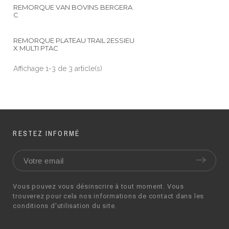
REMORQUE VAN BOVINS BERGERA
C
REMORQUE PLATEAU TRAIL 2ESSIEU
X MULTI PTAC
Affichage 1-3 de 3 article(s)
RESTEZ INFORMÉ
Vous pouvez vous désinscrire à tout moment. Vous
trouverez pour cela nos informations de contact dans les
conditions d'utilisation du site.