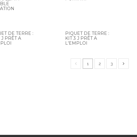
BLE
LATION
ET DE TERRE :
PIQUET DE TERRE :
2 J PRÊT A
KIT 3 J PRÊT A
MPLOI
L'EMPLOI
1
2
3