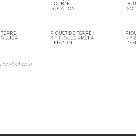
DOUBLE
DOU
ISOLATION
ISO
 TERRE
PIQUET DE TERRE :
PIQU
COLLIER
KIT 1 JOULE PRÊT A
KIT 
L'EMPLOI
L'E
2 de 36 article(s)