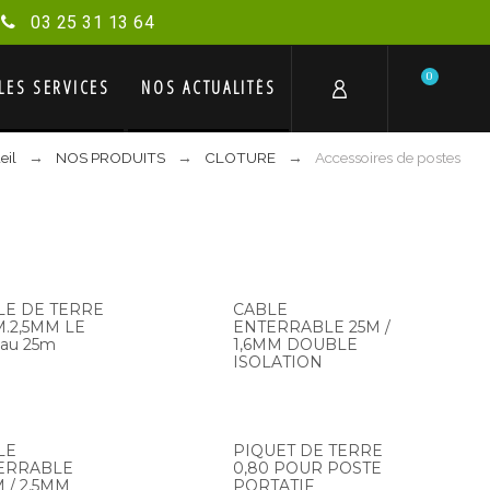
03 25 31 13 64
0
LES SERVICES
NOS ACTUALITÉS
eil
NOS PRODUITS
CLOTURE
Accessoires de postes
LE DE TERRE
CABLE
.2,5MM LE
ENTERRABLE 25M /
eau 25m
1,6MM DOUBLE
ISOLATION
LE
PIQUET DE TERRE
ERRABLE
0,80 POUR POSTE
 / 2,5MM
PORTATIF