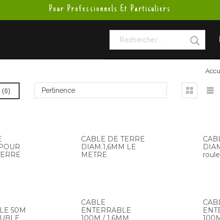
Pour Professionnels Et Particuliers
Accu
(
0
)
Pertinence
E
CABLE DE TERRE
CAB
POUR
DIAM.1,6MM LE
DIAM
TERRE
METRE
roul
CABLE
CAB
LE 50M
ENTERRABLE
ENT
OUBLE
100M / 1,6MM
100M