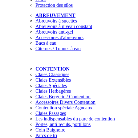
Protection des silos
ABREUVEMENT
Abreuvoirs à sucettes
Abreuvoirs à niveau constant
Abreuvoirs anti-gel
Accessoires d'abreuvoirs
Bacs à eau
Citernes / Tonnes à eau
CONTENTION
Claies Classiques
Claies Extensibles
Claies Spéciales
Claies Herbagères
Claies Bergerie / Contention
Accessoires Divers Contention
Contention spéciale Agneaux
Claies Passages
Les indispensables du parc de contention
Portes, anti-reculs, portillons
Coin Baignoire
Parcs de tri