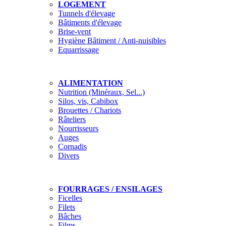
LOGEMENT
Tunnels d'élevage
Bâtiments d'élevage
Brise-vent
Hygiène Bâtiment / Anti-nuisibles
Equarrissage
ALIMENTATION
Nutrition (Minéraux, Sel...)
Silos, vis, Cabibox
Brouettes / Chariots
Râteliers
Nourrisseurs
Auges
Cornadis
Divers
FOURRAGES / ENSILAGES
Ficelles
Filets
Bâches
Films