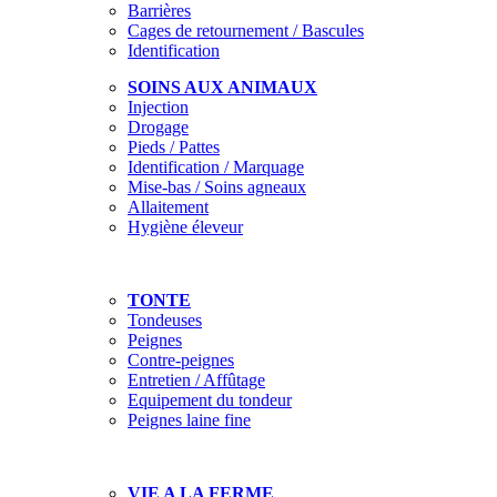
Barrières
Cages de retournement / Bascules
Identification
SOINS AUX ANIMAUX
Injection
Drogage
Pieds / Pattes
Identification / Marquage
Mise-bas / Soins agneaux
Allaitement
Hygiène éleveur
TONTE
Tondeuses
Peignes
Contre-peignes
Entretien / Affûtage
Equipement du tondeur
Peignes laine fine
VIE A LA FERME