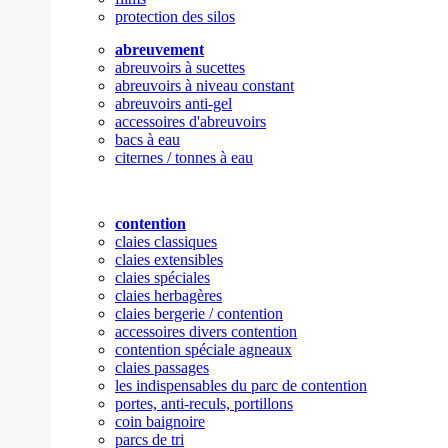
protection des silos
abreuvement
abreuvoirs à sucettes
abreuvoirs à niveau constant
abreuvoirs anti-gel
accessoires d'abreuvoirs
bacs à eau
citernes / tonnes à eau
contention
claies classiques
claies extensibles
claies spéciales
claies herbagères
claies bergerie / contention
accessoires divers contention
contention spéciale agneaux
claies passages
les indispensables du parc de contention
portes, anti-reculs, portillons
coin baignoire
parcs de tri