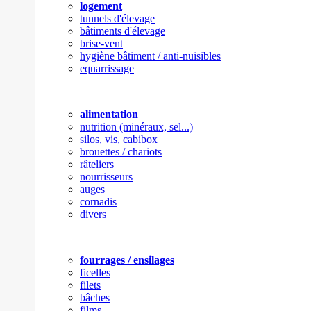
logement
tunnels d'élevage
bâtiments d'élevage
brise-vent
hygiène bâtiment / anti-nuisibles
equarrissage
alimentation
nutrition (minéraux, sel...)
silos, vis, cabibox
brouettes / chariots
râteliers
nourrisseurs
auges
cornadis
divers
fourrages / ensilages
ficelles
filets
bâches
films