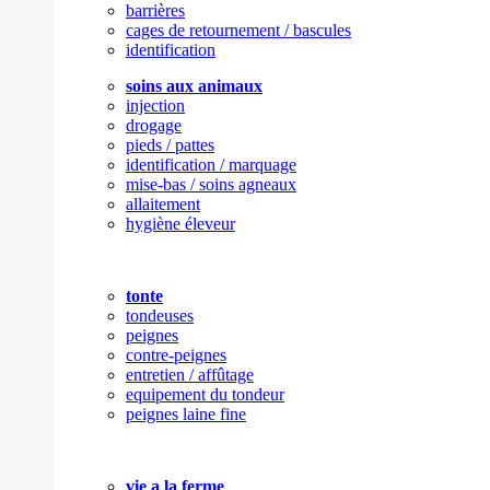
barrières
cages de retournement / bascules
identification
soins aux animaux
injection
drogage
pieds / pattes
identification / marquage
mise-bas / soins agneaux
allaitement
hygiène éleveur
tonte
tondeuses
peignes
contre-peignes
entretien / affûtage
equipement du tondeur
peignes laine fine
vie a la ferme