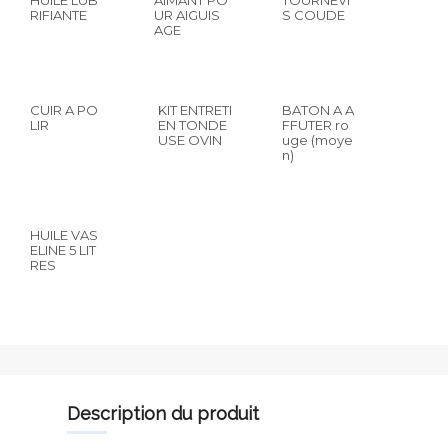
HUILE LUB
AIMANT PO
TOURNEVI
RIFIANTE
UR AIGUIS
S COUDE
AGE
CUIR A PO
KIT ENTRETI
BATON A A
LIR
EN TONDE
FFUTER ro
USE OVIN
uge (moye
n)
HUILE VAS
ELINE 5 LIT
RES
description du produit