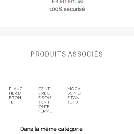
Paiement
100% sécurisé
PRODUITS ASSOCIÉS
PLANC
CEINT
MOCA
HER D
URE D
SSIN D
E TON
E SOU
E TON
TE
TIEN T
TE T.9
ONTE
FERME
dans la même catégorie