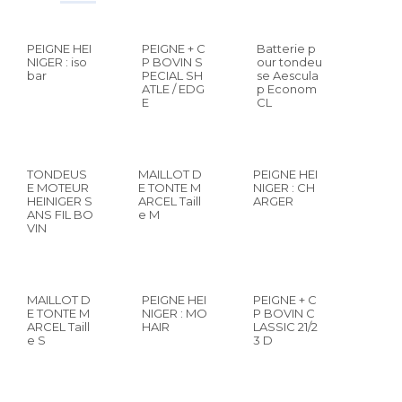
PEIGNE HEI
PEIGNE + C
Batterie p
NIGER : iso
P BOVIN S
our tondeu
bar
PECIAL SH
se Aescula
ATLE / EDG
p Econom
E
CL
TONDEUS
MAILLOT D
PEIGNE HEI
E MOTEUR
E TONTE M
NIGER : CH
HEINIGER S
ARCEL Taill
ARGER
ANS FIL BO
e M
VIN
MAILLOT D
PEIGNE HEI
PEIGNE + C
E TONTE M
NIGER : MO
P BOVIN C
ARCEL Taill
HAIR
LASSIC 21/2
e S
3 D