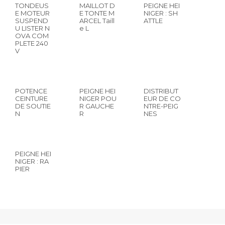
TONDEUS
MAILLOT D
PEIGNE HEI
E MOTEUR
E TONTE M
NIGER : SH
SUSPEND
ARCEL Taill
ATTLE
U LISTER N
e L
OVA COM
PLETE 240
V
POTENCE
PEIGNE HEI
DISTRIBUT
CEINTURE
NIGER POU
EUR DE CO
DE SOUTIE
R GAUCHE
NTRE-PEIG
N
R
NES
PEIGNE HEI
NIGER : RA
PIER