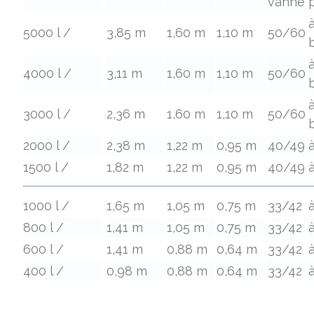
vanne
5000 l /
3,85 m
1,60 m
1,10 m
50/60
4000 l /
3,11 m
1,60 m
1,10 m
50/60
3000 l /
2,36 m
1,60 m
1,10 m
50/60
2000 l /
2,38 m
1,22 m
0,95 m
40/49
à
1500 l /
1,82 m
1,22 m
0,95 m
40/49
à
1000 l /
1,65 m
1,05 m
0,75 m
33/42
à
800 l /
1,41 m
1,05 m
0,75 m
33/42
à
600 l /
1,41 m
0,88 m
0,64 m
33/42
à
400 l /
0,98 m
0,88 m
0,64 m
33/42
à