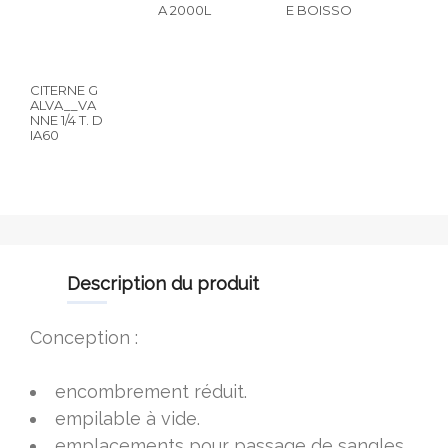
A 2000L
E BOISSO
CITERNE G
ALVA__VA
NNE 1/4 T. D
IA60
description du produit
Conception :
encombrement réduit.
empilable à vide.
emplacements pour passage de sangles