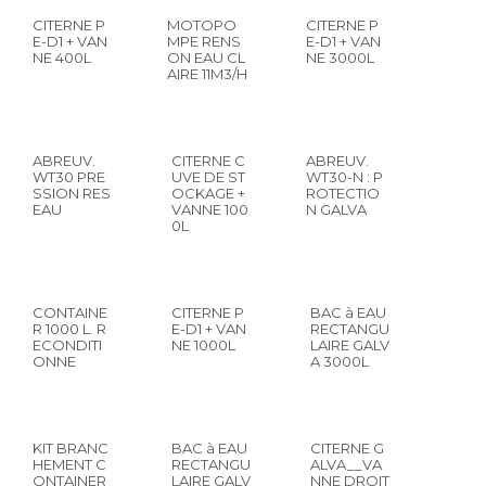
CITERNE P
MOTOPO
CITERNE P
E-D1 + VAN
MPE RENS
E-D1 + VAN
NE 400L
ON EAU CL
NE 3000L
AIRE 11M3/H
ABREUV.
CITERNE C
ABREUV.
WT30 PRE
UVE DE ST
WT30-N : P
SSION RES
OCKAGE +
ROTECTIO
EAU
VANNE 100
N GALVA
0L
CONTAINE
CITERNE P
BAC à EAU
R 1000 L. R
E-D1 + VAN
RECTANGU
ECONDITI
NE 1000L
LAIRE GALV
ONNE
A 3000L
KIT BRANC
BAC à EAU
CITERNE G
HEMENT C
RECTANGU
ALVA__VA
ONTAINER
LAIRE GALV
NNE DROIT