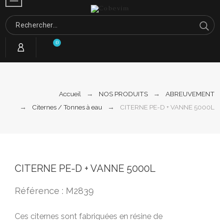
0
Accueil
NOS PRODUITS
ABREUVEMENT
Citernes / Tonnes à eau
CITERNE PE-D + VANNE 5000L
CITERNE PE-D + VANNE 5000L
Référence : M2839
Ces citernes sont fabriquées en résine de