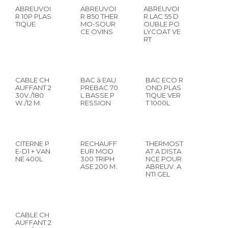
ABREUVOI
ABREUVOI
ABREUVOI
R 10P PLAS
R 850 THER
R LAC 55 D
TIQUE
MO-SOUR
OUBLE PO
CE OVINS
LYCOAT VE
RT
CABLE CH
BAC à EAU
BAC ECO R
AUFFANT 2
PREBAC 70
OND PLAS
30V./180
L BASSE P
TIQUE VER
W./12 M.
RESSION
T 1000L
CITERNE P
RECHAUFF
THERMOST
E-D1 + VAN
EUR MOD
AT A DISTA
NE 400L
300 TRIPH
NCE POUR
ASE 200 M.
ABREUV. A
NTI GEL
CABLE CH
AUFFANT 2