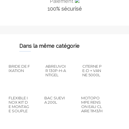
Paiement
100% sécurisé
dans la même catégorie
BRIDE DE F
ABREUVOI
CITERNE P
IXATION
R 130P-H-A
E-D + VAN
NTIGEL
NE 5000L
FLEXIBLE I
BAC SUEVI
MOTOPO
NOX KIT D
A 200L
MPE RENS
E MONTAG
ON EAU CL
E SOUPLE
AIRE 11M3/H