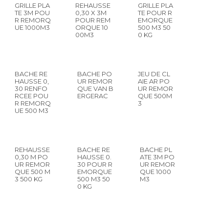
GRILLE PLA
REHAUSSE
GRILLE PLA
TE 3M POU
0,30 X 3M
TE POUR R
R REMORQ
POUR REM
EMORQUE
UE 1000M3
ORQUE 10
500 M3 50
00M3
0 KG
BACHE RE
BACHE PO
JEU DE CL
HAUSSE 0,
UR REMOR
AIE AR PO
30 RENFO
QUE VAN B
UR REMOR
RCEE POU
ERGERAC
QUE 500M
R REMORQ
3
UE 500 M3
REHAUSSE
BACHE RE
BACHE PL
0,30 M PO
HAUSSE 0.
ATE 3M PO
UR REMOR
30 POUR R
UR REMOR
QUE 500 M
EMORQUE
QUE 1000
3 500 KG
500 M3 50
M3
0 KG