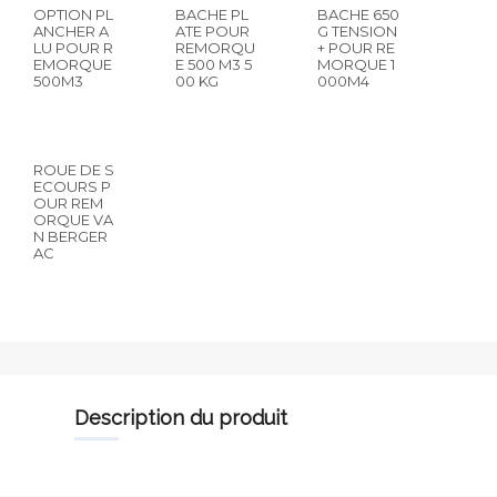
OPTION PL
BACHE PL
BACHE 650
ANCHER A
ATE POUR
G TENSION
LU POUR R
REMORQU
+ POUR RE
EMORQUE
E 500 M3 5
MORQUE 1
500M3
00 KG
000M4
ROUE DE S
ECOURS P
OUR REM
ORQUE VA
N BERGER
AC
description du produit