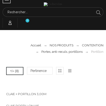
0
Accueil
NOS PRODUITS
CONTENTION
Portes, anti-reculs, portillons
Portillon
(
0
)
Pertinence
CLAIE + PORTILLON 3,00M
CLAIE PORTILLON IAE