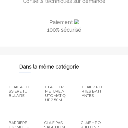
Conseils techniques sur demande
Paiement
100% sécurisé
dans la même catégorie
CLAIE A GLI
CLAIE FER
CLAIE 2 PO
SSIERE TU
METURE A
RTES BATT
BULAIRE
UTOMATIQ
ANTES
UE 2.50M
BARRIERE
CLAIE PAS
CLAIE + PO
CK : MODU
SAGE HOM
RTILLON 3,