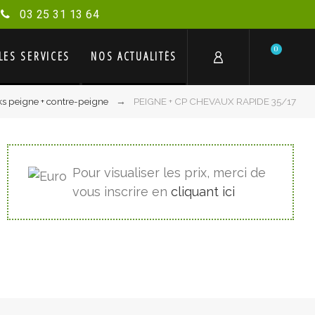
03 25 31 13 64
0
LES SERVICES
NOS ACTUALITÉS
s peigne + contre-peigne
PEIGNE + CP CHEVAUX RAPIDE 35/17
Pour visualiser les prix, merci de
vous inscrire en
cliquant ici