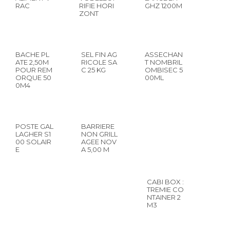
RAC
RIFIE HORI
GHZ 1200M
ZONT
BACHE PL
SEL FIN AG
ASSECHAN
ATE 2,50M
RICOLE SA
T NOMBRIL
POUR REM
C 25 KG
OMBISEC 5
ORQUE 50
00ML
0M4
POSTE GAL
BARRIERE
LAGHER S1
NON GRILL
00 SOLAIR
AGEE NOV
E
A 5,00 M
CABI BOX :
TREMIE CO
NTAINER 2
M3