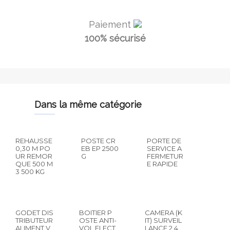
Paiement
100% sécurisé
dans la même catégorie
REHAUSSE
POSTE CR
PORTE DE
0,30 M PO
EB EP 2500
SERVICE A
UR REMOR
G
FERMETUR
QUE 500 M
E RAPIDE
3 500 KG
GODET DIS
BOITIER P
CAMERA (K
TRIBUTEUR
OSTE ANTI-
IT) SURVEIL
ALIMENT V
VOL ELECT
LANCE 2.4