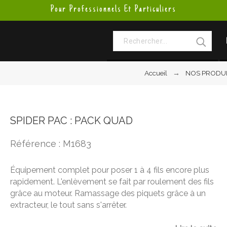
Pour Professionnels Et Particuliers
Accueil
NOS PRODU
SPIDER PAC : PACK QUAD
Référence : M1683
Équipement complet pour poser 1 à 4 fils encore plus
rapidement. L'enlèvement se fait par roulement des fils
grâce au moteur. Ramassage des piquets grâce à un
extracteur, le tout sans s'arrêter.