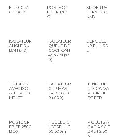
FIL 400 M.
POSTE CR
SPIDER PA
CHOC 9
EB EP 1700
C : PACK Q
G
UAD
ISOLATEUR
ISOLATEUR
DEROULE
ANGLE RU
QUEUE DE
UR FIL LISS
BAN (x10)
COCHON 1
E
4/16MM (x5
0)
TENDEUR
ISOLATEUR
TENDEUR
AVEC ISOL
CLIP MAST
N°3 GALVA
ATEUR CO
ER INOX D1
POUR FIL
MPLET
0 (x100)
DE FER
POSTE CR
FIL BLEU C
PIQUETS A
EB EP 2500
LOTSEUL G
CACIA SCIE
BOX
60 500m
BRUT 2,50
M.