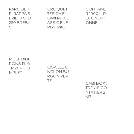
PARC DE T
CROQUET
CONTAINE
RI RAPPA S
TES CHIEN
R 1000 L. R
ERIE 10 STD
OWNAT CL
ECONDITI
250 BREBI
ASSIC ENE
ONNE
S
RGY 12KG
MULTI BIBE
RONS 11L 6
CISAILLE O
TR 2CP CO
NGLON BU
MPLET
RGON VER
TE
CABI BOX :
TREMIE CO
NTAINER 2
M3