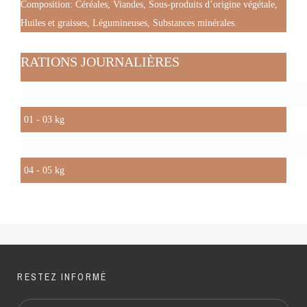
Composition:
Céréales, Viandes, Sous-produits d’origine végétale,
Huiles et graisses, Légumineuses, Substances minérales.
RATIONS JOURNALIÈRES
POIDS CHAT ADULTE
01 - 03 kg
03 - 04 kg
04 - 05 kg
RESTEZ INFORMÉ