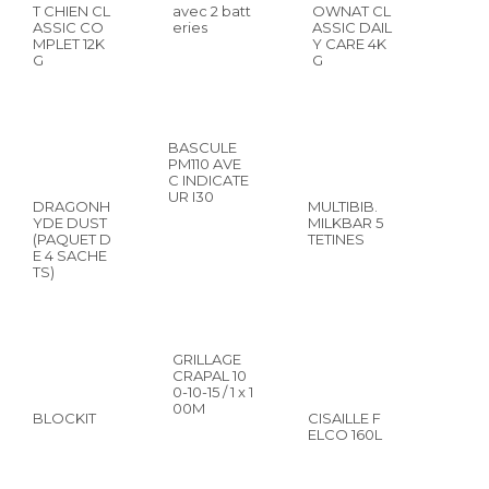
T CHIEN CL
avec 2 batt
OWNAT CL
ASSIC CO
eries
ASSIC DAIL
MPLET 12K
Y CARE 4K
G
G
BASCULE
PM110 AVE
C INDICATE
UR I30
DRAGONH
MULTIBIB.
YDE DUST
MILKBAR 5
(PAQUET D
TETINES
E 4 SACHE
TS)
GRILLAGE
CRAPAL 10
0-10-15 / 1 x 1
00M
BLOCKIT
CISAILLE F
ELCO 160L