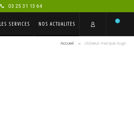
03 25 31 13 64
0
LES SERVICES
NOS ACTUALITÉS
Accueil
clotseul-marque-logo