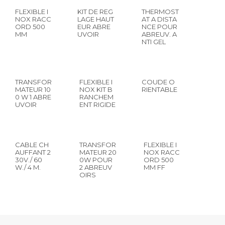
FLEXIBLE I
KIT DE REG
THERMOST
NOX RACC
LAGE HAUT
AT A DISTA
ORD 500
EUR ABRE
NCE POUR
MM
UVOIR
ABREUV. A
NTI GEL
TRANSFOR
FLEXIBLE I
COUDE O
MATEUR 10
NOX KIT B
RIENTABLE
0 W 1 ABRE
RANCHEM
UVOIR
ENT RIGIDE
CABLE CH
TRANSFOR
FLEXIBLE I
AUFFANT 2
MATEUR 20
NOX RACC
30V./ 60
0W POUR
ORD 500
W./ 4 M.
2 ABREUV
MM FF
OIRS